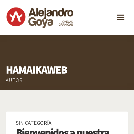
ALEJANDRO
m
GOYA
ESPECIALIDAD
DISTRIBUCIÓN
ACTUALIDAD
HAMAIKAWEB
CONTACTO
ES
AUTOR
EU
SIN CATEGORÍA
Bienvenidos a nuestra