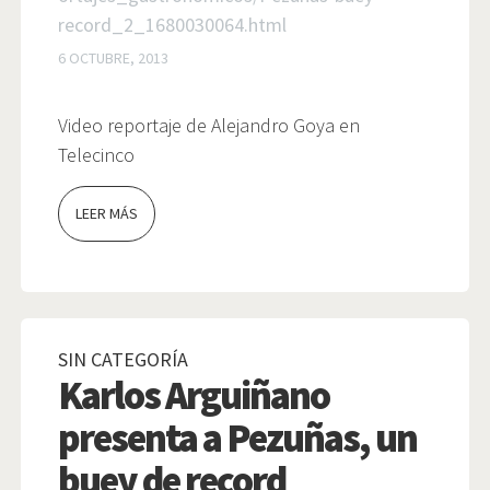
record_2_1680030064.html
6 OCTUBRE, 2013
Video reportaje de Alejandro Goya en
Telecinco
LEER MÁS
SIN CATEGORÍA
Karlos Arguiñano
presenta a Pezuñas, un
buey de record