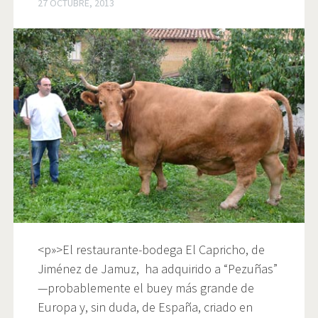
27 OCTUBRE, 2013
<p»>El restaurante-bodega El Capricho, de
Jiménez de Jamuz, ha adquirido a “Pezuñas”
—probablemente el buey más grande de
Europa y, sin duda, de España, criado en