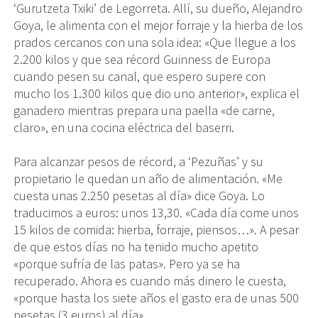
‘Gurutzeta Txiki’ de Legorreta. Allí, su dueño, Alejandro
Goya, le alimenta con el mejor forraje y la hierba de los
prados cercanos con una sola idea: «Que llegue a los
2.200 kilos y que sea récord Guinness de Europa
cuando pesen su canal, que espero supere con
mucho los 1.300 kilos que dio uno anterior», explica el
ganadero mientras prepara una paella «de carne,
claro», en una cocina eléctrica del baserri.
Para alcanzar pesos de récord, a ‘Pezuñas’ y su
propietario le quedan un año de alimentación. «Me
cuesta unas 2.250 pesetas al día» dice Goya. Lo
traducimos a euros: unos 13,30. «Cada día come unos
15 kilos de comida: hierba, forraje, piensos…». A pesar
de que estos días no ha tenido mucho apetito
«porque sufría de las patas». Pero ya se ha
recuperado. Ahora es cuando más dinero le cuesta,
«porque hasta los siete años el gasto era de unas 500
pesetas (3 euros) al día».