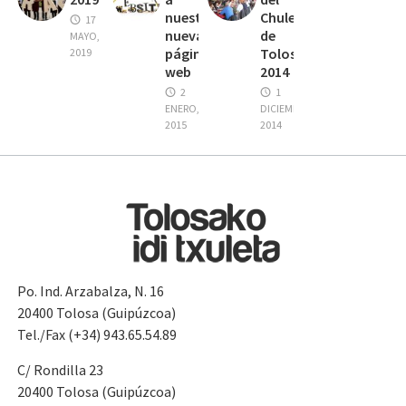
nuestra
Chuletón
17
nueva
de
MAYO,
página
Tolosa
2019
web
2014
2
1
ENERO,
DICIEMBRE,
2015
2014
Po. Ind. Arzabalza, N. 16
20400 Tolosa (Guipúzcoa)
Tel./Fax (+34) 943.65.54.89
C/ Rondilla 23
20400 Tolosa (Guipúzcoa)