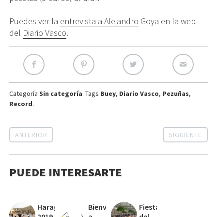
Puedes ver la
entrevista a Alejandro
Goya en la web
del
Diario Vasco
.
Categoría
Sin categoría
. Tags
Buey
,
Diario Vasco
,
Pezuñas
,
Record
.
ANTERIOR
SIGUIENTE
PUEDE INTERESARTE
Haragi
Bienvenidos
Fiesta
2019
a
del