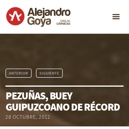
ALEJANDRO
m
GOYA
ESPECIALIDAD
DISTRIBUCIÓN
ACTUALIDAD
CONTACTO
ANTERIOR
SIGUIENTE
ES
EU
PEZUÑAS, BUEY
GUIPUZCOANO DE RÉCORD
28 OCTUBRE, 2012