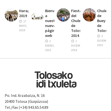
Haragi
Bienvenidos
Fiesta
Chuleta
2019
a
del
de
nuestra
Chuletón
Buey
17
nueva
de
de
MAYO,
página
Tolosa
Tolosa
2019
web
2014
3
DICIEMBRE
2
1
2013
ENERO,
DICIEMBRE,
2015
2014
Po. Ind. Arzabalza, N. 16
20400 Tolosa (Guipúzcoa)
Tel./Fax (+34) 943.65.54.89