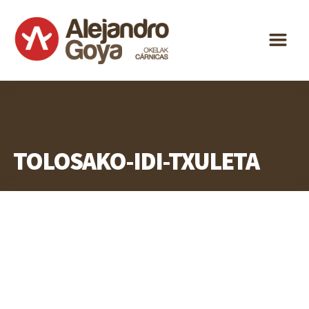
ALEJANDRO
m
GOYA
ESPECIALIDAD
DISTRIBUCIÓN
ACTUALIDAD
TOLOSAKO-IDI-TXULETA
CONTACTO
ES
EU