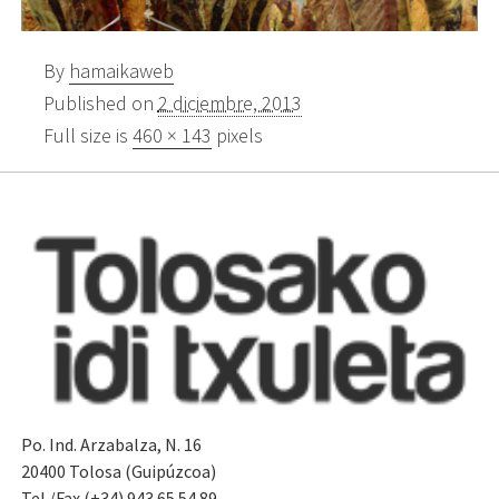
By
hamaikaweb
Published on
2 diciembre, 2013
Full size is
460 × 143
pixels
Po. Ind. Arzabalza, N. 16
20400 Tolosa (Guipúzcoa)
Tel./Fax (+34) 943.65.54.89