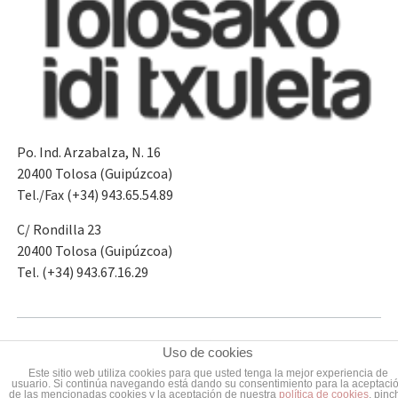
Po. Ind. Arzabalza, N. 16
20400 Tolosa (Guipúzcoa)
Tel./Fax (+34) 943.65.54.89
C/ Rondilla 23
20400 Tolosa (Guipúzcoa)
Tel. (+34) 943.67.16.29
Términos y condiciones de uso
Política de Cookies
Uso de cookies
by
2014 © Cárnicas Alejandro Goya Okelak
Este sitio web utiliza cookies para que usted tenga la mejor experiencia de
usuario. Si continúa navegando está dando su consentimiento para la aceptaci
de las mencionadas cookies y la aceptación de nuestra
política de cookies
, pinc