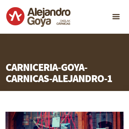
ALEJANDRO
m
GOYA
ESPECIALIDAD
DISTRIBUCIÓN
ACTUALIDAD
CARNICERIA-GOYA-
CONTACTO
CARNICAS-ALEJANDRO-1
ES
EU