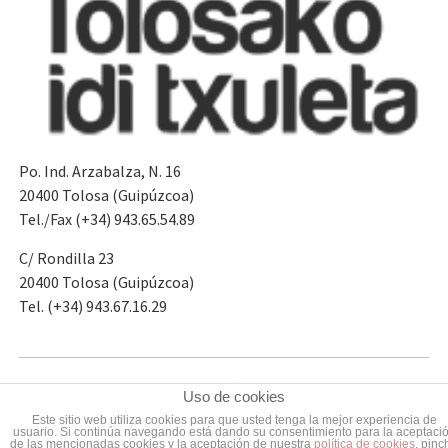
Po. Ind. Arzabalza, N. 16
20400 Tolosa (Guipúzcoa)
Tel./Fax (+34) 943.65.54.89
C/ Rondilla 23
20400 Tolosa (Guipúzcoa)
Tel. (+34) 943.67.16.29
Términos y condiciones de uso
Política de Cookies
Uso de cookies
by
2014 © Cárnicas Alejandro Goya Okelak
Este sitio web utiliza cookies para que usted tenga la mejor experiencia de
usuario. Si continúa navegando está dando su consentimiento para la aceptaci
de las mencionadas cookies y la aceptación de nuestra
política de cookies
, pinc