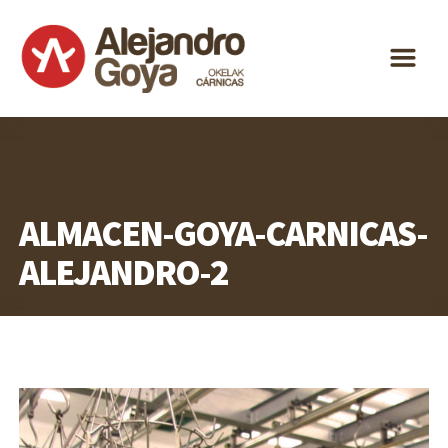
ALEJANDRO
m
GOYA
ESPECIALIDAD
DISTRIBUCIÓN
ACTUALIDAD
ALMACEN-GOYA-CARNICAS-
CONTACTO
ALEJANDRO-2
ES
EU