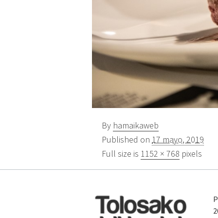
By
hamaikaweb
Published on
17 mayo, 2019
Full size is
1152 × 768
pixels
P
2