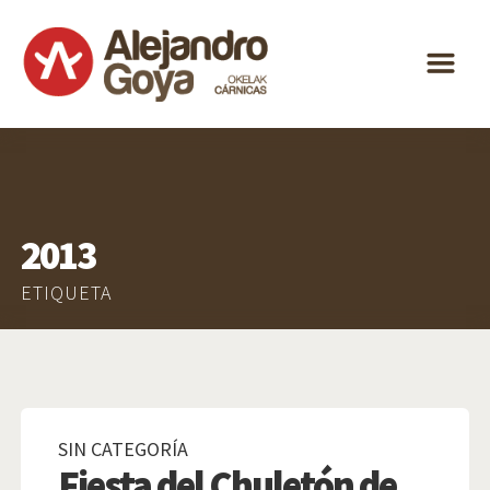
ALEJANDRO
m
GOYA
ESPECIALIDAD
DISTRIBUCIÓN
ACTUALIDAD
2013
CONTACTO
ES
ETIQUETA
SIN CATEGORÍA
Fiesta del Chuletón de