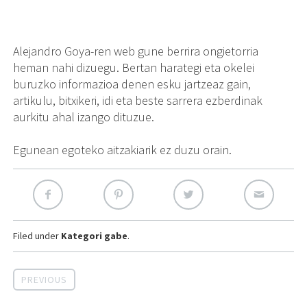
Alejandro Goya-ren web gune berrira ongietorria
heman nahi dizuegu. Bertan harategi eta okelei
buruzko informazioa denen esku jartzeaz gain,
artikulu, bitxikeri, idi eta beste sarrera ezberdinak
aurkitu ahal izango dituzue.
Egunean egoteko aitzakiarik ez duzu orain.
Filed under
Kategori gabe
.
PREVIOUS