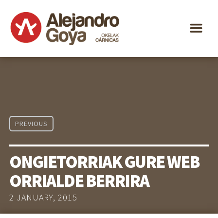
ALEJANDRO
m
GOYA
BEREZITASUNAK
BANAKETA
BLOGA
KONTAKTUA
PREVIOUS
EU
ES
ONGIETORRIAK GURE WEB
ORRIALDE BERRIRA
2 JANUARY, 2015